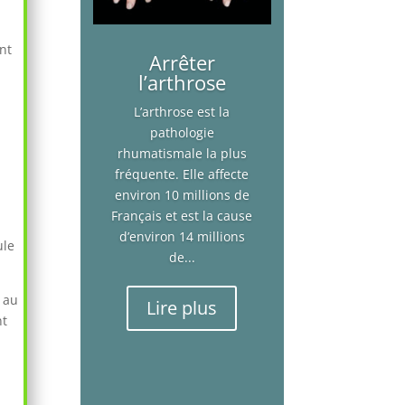
ont
Arrêter
l’arthrose
L’arthrose est la
pathologie
rhumatismale la plus
fréquente. Elle affecte
environ 10 millions de
Français et est la cause
d’environ 14 millions
ule
de...
é au
Lire plus
nt