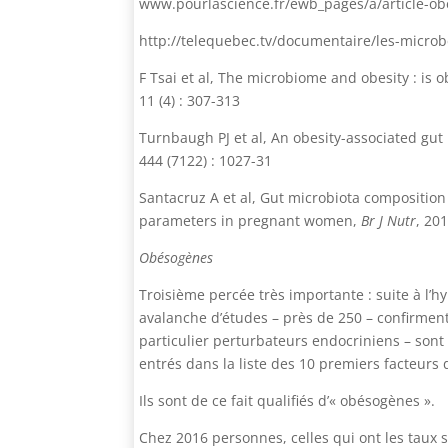
www.pourlascience.fr/ewb_pages/a/article-obe
http://telequebec.tv/documentaire/les-microbe
F Tsai et al, The microbiome and obesity : is o
11 (4) : 307-313
Turnbaugh PJ et al, An obesity-associated gut
444 (7122) : 1027-31
Santacruz A et al, Gut microbiota composition
parameters in pregnant women,
Br J Nutr
, 201
Obésogènes
Troisième percée très importante : suite à l’
avalanche d’études – près de 250 – confirment
particulier perturbateurs endocriniens – sont 
entrés dans la liste des 10 premiers facteurs 
Ils sont de ce fait qualifiés d’« obésogènes ».
Chez 2016 personnes, celles qui ont les taux 