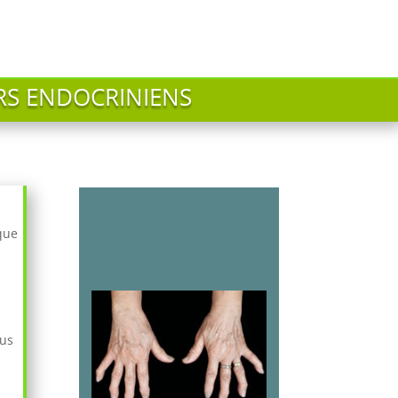
URS ENDOCRINIENS
que
cus