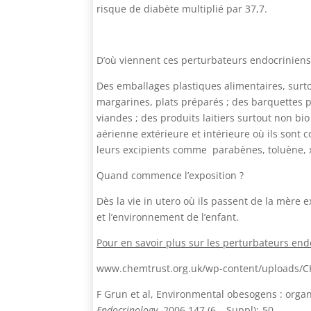
risque de diabète multiplié par 37,7.
D’où viennent ces perturbateurs endocriniens
Des emballages plastiques alimentaires, surto
margarines, plats préparés ; des barquettes p
viandes ; des produits laitiers surtout non bi
aérienne extérieure et intérieure où ils sont
leurs excipients comme parabènes, toluène,
Quand commence l’exposition ?
Dès la vie in utero où ils passent de la mère ex
et l’environnement de l’enfant.
Pour en savoir plus sur les perturbateurs e
www.chemtrust.org.uk/wp-content/uploads/CH
F Grun et al, Environmental obesogens : organ
Endocrinology
, 2006,147 (6 – Suppl):-50,