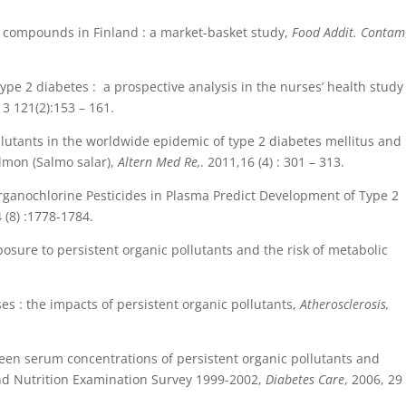
in compounds in Finland : a market-basket study,
Food Addit. Contam
type 2 diabetes : a prospective analysis in the nurses’ health study
3 121(2):153 – 161.
ollutants in the worldwide epidemic of type 2 diabetes mellitus and
almon (Salmo salar),
Altern Med Re,
. 2011,16 (4) : 301 – 313.
Organochlorine Pesticides in Plasma Predict Development of Type 2
4 (8) :1778-1784.
osure to persistent organic pollutants and the risk of metabolic
es : the impacts of persistent organic pollutants,
Atherosclerosis,
een serum concentrations of persistent organic pollutants and
and Nutrition Examination Survey 1999-2002,
Diabetes Care
, 2006, 29