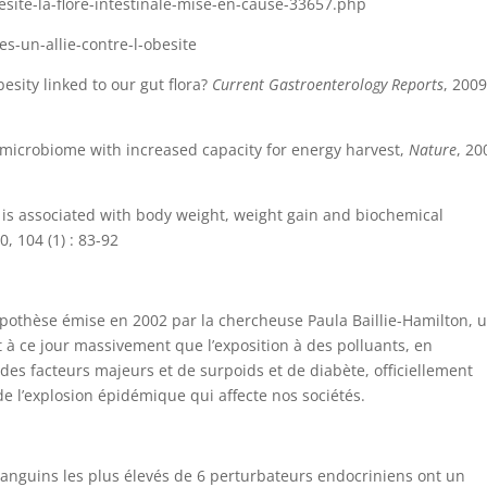
site-la-flore-intestinale-mise-en-cause-33657.php
s-un-allie-contre-l-obesite
besity linked to our gut flora?
Current Gastroenterology Reports
, 2009
 microbiome with increased capacity for energy harvest,
Nature
, 20
 is associated with body weight, weight gain and biochemical
0, 104 (1) : 83-92
hypothèse émise en 2002 par la chercheuse Paula Baillie-Hamilton, 
 à ce jour massivement que l’exposition à des polluants, en
des facteurs majeurs et de surpoids et de diabète, officiellement
de l’explosion épidémique qui affecte nos sociétés.
sanguins les plus élevés de 6 perturbateurs endocriniens ont un