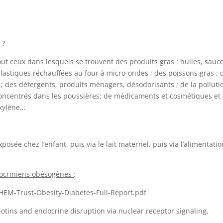
 ?
ut ceux dans lesquels se trouvent des produits gras : huiles, sauce
lastiques réchauffées au four à micro-ondes ; des poissons gras ; 
o ; des détergents, produits ménagers, désodorisants ; de la polluti
 concentrés dans les poussières; de médicaments et cosmétiques et
 xylène…
posée chez l’enfant, puis via le lait maternel, puis via l’alimentatio
ndocriniens obésogènes
:
EM-Trust-Obesity-Diabetes-Full-Report.pdf
otins and endocrine disruption via nuclear receptor signaling,