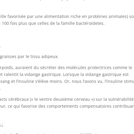
mille favorisée par une alimentation riche en protéines animales) s
100 fois plus que celles de la famille bactéroidetes.
.
graisses par le tissu adipeux.
rpoids, auraient du sécréter des molécules protectrices comme le
et ralentit la vidange gastrique. Lorsque la vidange gastrique est
sang et l’insuline s’élève moins. Or, nous l’avons vu, l’insuline stim
.
cts cérébraux (« le ventre deuxième cerveau ») sur la vulnérabilit
umeur, ce qui favorise des comportements compensatoires contribua
 :