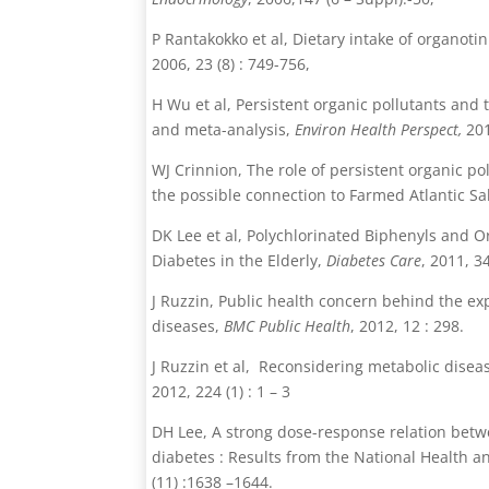
P Rantakokko et al, Dietary intake of organot
2006, 23 (8) : 749-756,
H Wu et al, Persistent organic pollutants and 
and meta-analysis,
Environ Health Perspect,
201
WJ Crinnion, The role of persistent organic p
the possible connection to Farmed Atlantic S
DK Lee et al, Polychlorinated Biphenyls and 
Diabetes in the Elderly,
Diabetes Care
, 2011, 3
J Ruzzin, Public health concern behind the exp
diseases,
BMC Public Health
, 2012, 12 : 298.
J Ruzzin et al, Reconsidering metabolic diseas
2012, 224 (1) : 1 – 3
DH Lee, A strong dose-response relation betw
diabetes : Results from the National Health 
(11) :1638 –1644.