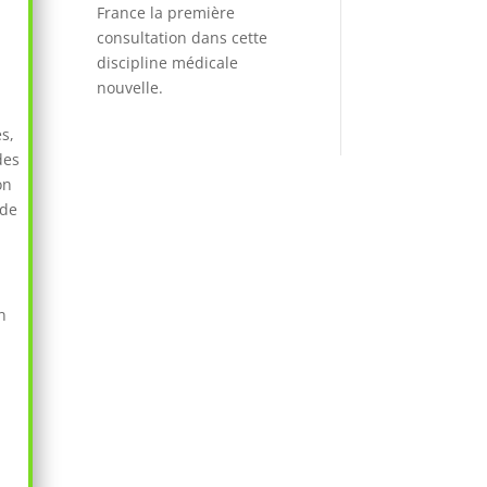
France la première
consultation dans cette
discipline médicale
nouvelle.
s,
des
on
 de
n