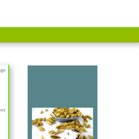
age
ent