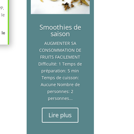
PP,
 le
Smoothies de
saison
 le
AUGMENTER SA
CONSOMMATION DE
FRUITS FACILEMENT
Difficulté: 1 Temps de
préparation: 5 min
Temps de cuisson:
Aucune Nombre de
personnes: 2
personnes...
Lire plus