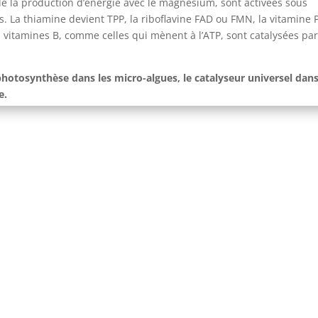
 de la production d’énergie avec le magnésium, sont activées sous
 La thiamine devient TPP, la riboflavine FAD ou FMN, la vitamine 
itamines B, comme celles qui mènent à l’ATP, sont catalysées par
photosynthèse dans les micro-algues, le catalyseur universel dans
e.