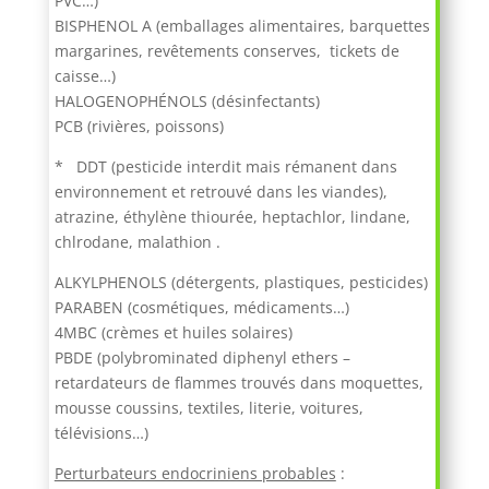
PVC…)
BISPHENOL A (emballages alimentaires, barquettes
margarines, revêtements conserves, tickets de
caisse…)
HALOGENOPHÉNOLS (désinfectants)
PCB (rivières, poissons)
* DDT (pesticide interdit mais rémanent dans
environnement et retrouvé dans les viandes),
atrazine, éthylène thiourée, heptachlor, lindane,
chlrodane, malathion .
ALKYLPHENOLS (détergents, plastiques, pesticides)
PARABEN (cosmétiques, médicaments…)
4MBC (crèmes et huiles solaires)
PBDE (polybrominated diphenyl ethers –
retardateurs de flammes trouvés dans moquettes,
mousse coussins, textiles, literie, voitures,
télévisions…)
Perturbateurs endocriniens probables
: