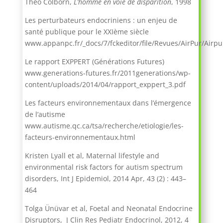
Théo Colborn,
L’homme en voie de disparition
, 1998
Les perturbateurs endocriniens : un enjeu de
santé publique pour le XXIème siècle
www.appanpc.fr/_docs/7/fckeditor/file/Revues/AirPur/Airpu
Le rapport EXPPERT (Générations Futures)
www.generations-futures.fr/2011generations/wp-
content/uploads/2014/04/rapport_exppert_3.pdf
Les facteurs environnementaux dans l’émergence
de l’autisme
www.autisme.qc.ca/tsa/recherche/etiologie/les-
facteurs-environnementaux.html
Kristen Lyall et al, Maternal lifestyle and
environmental risk factors for autism spectrum
disorders, Int J Epidemiol, 2014 Apr, 43 (2) : 443–
464
Tolga Ünüvar et al, Foetal and Neonatal Endocrine
Disruptors, J Clin Res Pediatr Endocrinol, 2012, 4