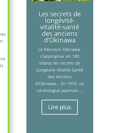
Les secrets de
longévité-
vitalité-santé
des anciens
’eau
d’Okinawa
on
Le Parcours Okinawa,
s'approprier en 180
 ne
vidéos les secrets de
la
Longévité-Vitalité-Santé
des Anciens
d'Okinawa... En 1970, un
cardiologue japonais,...
Lire plus