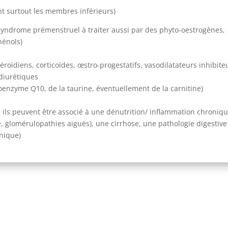
nt surtout les membres inférieurs)
 syndrome prémenstruel à traiter aussi par des phyto-oestrogènes,
hénols)
roïdiens, corticoïdes, œstro-progestatifs, vasodilatateurs inhibite
 diurétiques
coenzyme Q10, de la taurine, éventuellement de la carnitine)
, ils peuvent être associé à une dénutrition/ inflammation chroniqu
 glomérulopathies aiguës), une cirrhose, une pathologie digestive
nique)