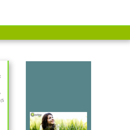
t
y
 (5