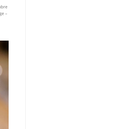
mbre
ge –