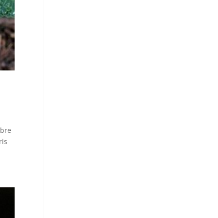
mbre
ris