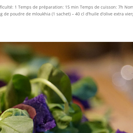
ifficulté: 1 Temps de préparation: 15 min Temps de cuisson: 7h No
de poudre de mloukhia (1 sachet) – 40 cl d’huile d’olive extra vier